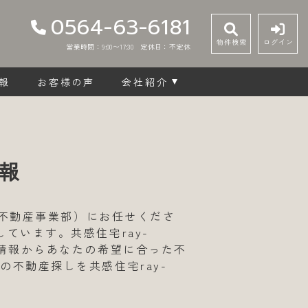
0564-63-6181
物件検索
ログイン
営業時間：9:00〜17:30
定休日：不定休
報
お客様の声
会社紹介
報
（不動産事業部）にお任せくださ
ています。共感住宅ray-
件情報からあなたの希望に合った不
不動産探しを共感住宅ray-