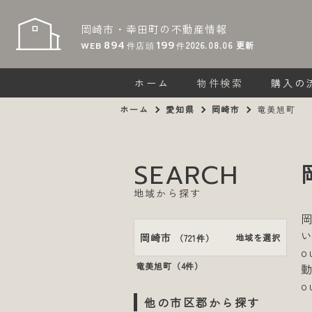
岡崎市・幸田町の
不動産情報
894
199
2026.08.06
更新
WEB
件
店頭
件
ホーム
物件検索
購入の
ホーム
愛知県
岡崎市
竜美旭町
SEARCH
地域から探す
岡崎市
地域を選択
（
721件
）
竜美旭町（
4件
）
他の市区郡から探す