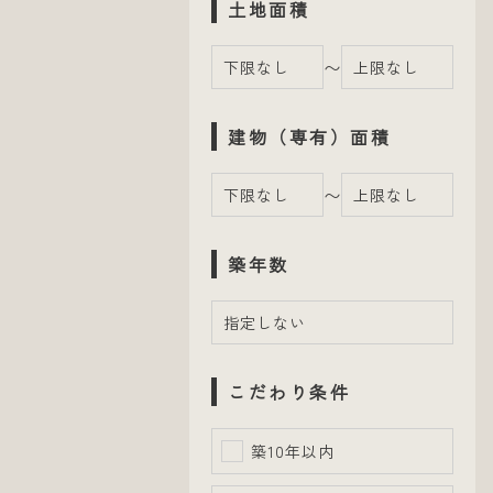
土地面積
〜
建物（専有）面積
〜
築年数
こだわり条件
築10年以内