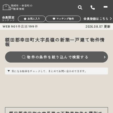
岡崎市・幸田町の
不動産情報
会員限定
会員登録はこちら
お気に入り
マッチング物件
コンテンツ
WEB
901
件
店頭
199
件
2026.08.07
更新
額田郡幸田町大字長嶺の新築一戸建て物件情
報
物件の条件を絞り込んで検索する
気になる物件をチェックして、まとめてお問い合わせできます。