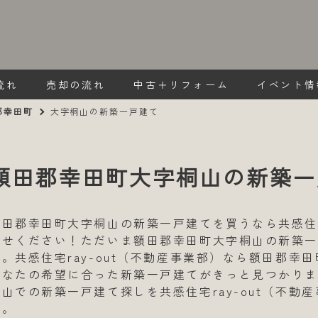
流れ
売却の流れ
中古＋リフォーム
イベント情
郡幸田町
大字桐山の新築一戸建て
額田郡幸田町大字桐山の新築一
額田郡幸田町大字桐山の新築一戸建てを買うなら共感住宅r
任せください！ただいま額田郡幸田町大字桐山の新築一
す。共感住宅ray-out（不動産事業部）なら額田郡幸
あなたの希望に合った新築一戸建てがきっと見つかり
桐山での新築一戸建て探しを共感住宅ray-out（不動
い。