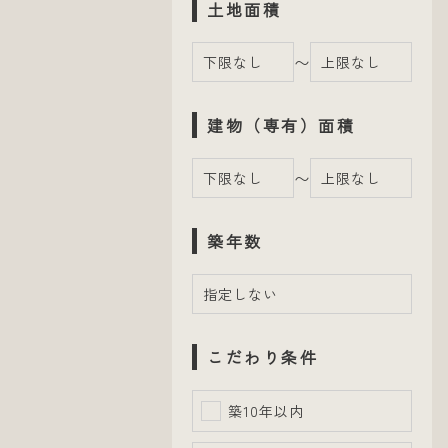
土地面積
〜
建物（専有）面積
〜
築年数
こだわり条件
築10年以内