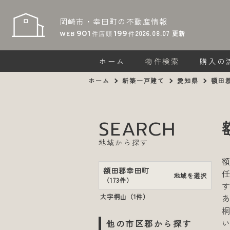
岡崎市・幸田町の
不動産情報
901
199
2026.08.07
更新
WEB
件
店頭
件
ホーム
物件検索
購入の
ホーム
新築一戸建て
愛知県
額田
SEARCH
地域から探す
額田郡幸田町
地域を選択
（
173件
）
大字桐山（
1件
）
他の市区郡から探す