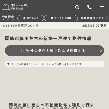
岡崎市・幸田町の
不動産情報
会員限定
会員登録はこちら
お気に入り
マッチング物件
コンテンツ
WEB
890
件
店頭
204
件
2026.08.06
更新
岡崎市藤川荒古の新築一戸建て物件情報
物件の条件を絞り込んで検索する
気になる物件をチェックして、まとめてお問い合わせできます。
岡崎市藤川荒古の不動産物件を種別で探す
岡崎市藤川荒古のすべての物件情報を探す