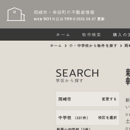
岡崎市・幸田町の
不動産情報
901
199
2026.08.07
更新
WEB
件
店頭
件
ホーム
物件検索
購入の
ホーム
小・中学校から物件を探す
岡
SEARCH
学区から探す
岡崎市
変更する
中学校
校区を選択
（
681件
）
新香山中学校（
0件
）