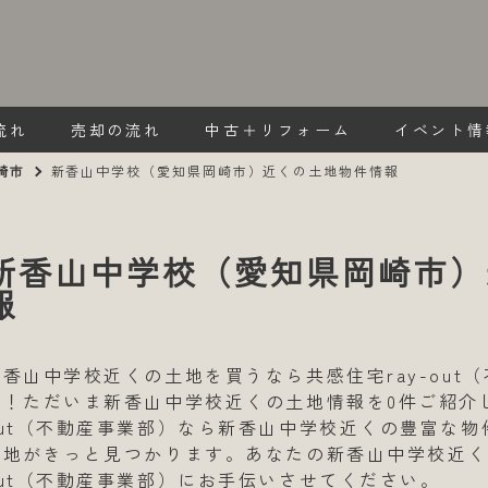
流れ
売却の流れ
中古＋リフォーム
イベント情
崎市
新香山中学校（愛知県岡崎市）近くの土地物件情報
新香山中学校（愛知県岡崎市）
報
新香山中学校近くの土地を買うなら共感住宅ray-out
い！ただいま新香山中学校近くの土地情報を0件ご紹介し
out（不動産事業部）なら新香山中学校近くの豊富な
土地がきっと見つかります。あなたの新香山中学校近くで
out（不動産事業部）にお手伝いさせてください。