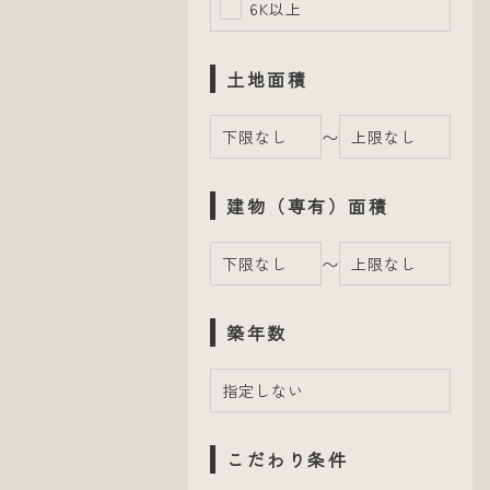
6K以上
土地面積
〜
建物（専有）面積
〜
築年数
こだわり条件