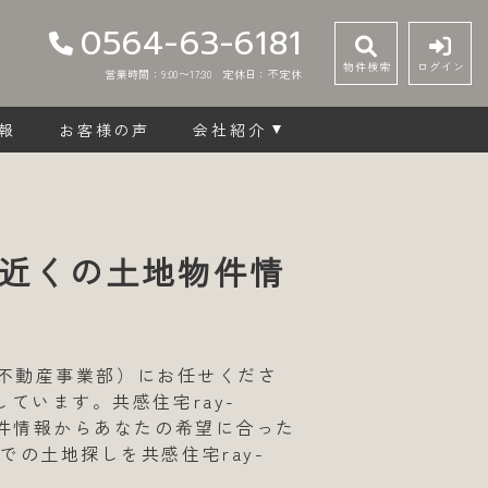
0564-63-6181
物件検索
ログイン
営業時間：9:00〜17:30
定休日：不定休
報
お客様の声
会社紹介
近くの土地物件情
（不動産事業部）にお任せくださ
ています。共感住宅ray-
物件情報からあなたの希望に合った
の土地探しを共感住宅ray-