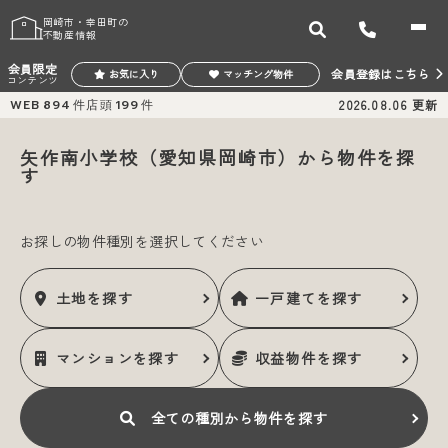
岡崎市・幸田町の
不動産情報
会員限定
会員登録はこちら
お気に入り
マッチング物件
コンテンツ
WEB
894
件
店頭
199
件
2026.08.06
更新
矢作南小学校（愛知県岡崎市）から物件を探
す
お探しの物件種別を選択してください
土地
を
探す
一戸建て
を
探す
マンション
を
探す
収益物件
を
探す
全ての種別から
物件を探す