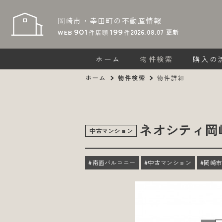
岡崎市・幸田町の
不動産情報
901
199
2026.08.07
更新
WEB
件
店頭
件
ホーム
物件検索
購入の
ホーム
物件検索
物件詳細
ネオシティ岡
中古マンション
#南面バルコニー
#中古マンション
#岡崎