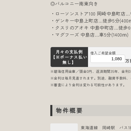
◎バルコニー南東向き
・ローソンストア100 岡崎中島町店…徒歩
・ゲンキー中島上町店…徒歩5分(400ⅿ
・クスリのアオキ 中島中町店…徒歩6分(
・マグフーズ 中島店…車5分(1400ⅿ)
月々の支払例
借入ご希望金額
【※ボーナス払い
万
無し】
※碧海信用金庫／頭金0円、返済期間35年、金利0.
※金利は毎月見直されます。別途、融資手数料、
※審査により金利は変わる可能性があります。
物件概要
東海道線 岡崎駅 バス1