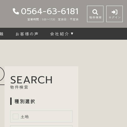
0564-63-6181
物件検索
ログイン
営業時間：9:00〜17:30
定休日：不定休
報
お客様の声
会社紹介
SEARCH
物件検索
種別選択
土地