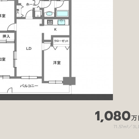
1,080
万
71.57m²
3L