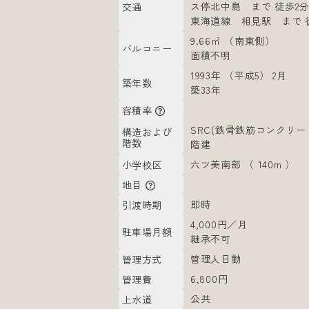
ス停北中島 まで 徒歩2
交通
東海道線 相見駅 まで 
9.66㎡ （南東側）
バルコニー
面積不明
1993年 （平成5） 2月
築年数
築33年
容積率
SRC(鉄骨鉄筋コンクリート
構造および
階数
階建
六ツ美南部 （ 140m ）
小学校区
地目
即時
引渡時期
4,000円／月
駐車場月額
継承不可
管理人日勤
管理方式
6,800円
管理費
公共
上水道