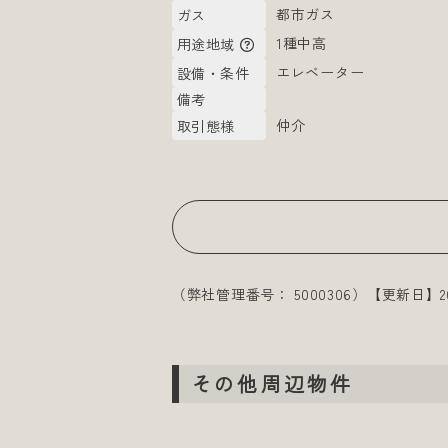
都市ガス
ガス
1種中高
用途地域
エレベーター
設備・条件
備考
仲介
取引態様
（弊社管理番号： 5000306）
【更新日】20
その他周辺物件