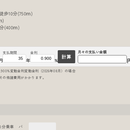
10分(750ⅿ)
)
400ⅿ)
月々の
支払い金額
支払期間
金利
計算
円
年
%
900%変動金利変動金利（2026年08月）の場合
その他諸費用がかかります。
8分乗車 バ