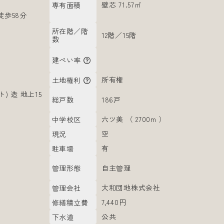
分
壁芯 71.57㎡
専有面積
徒歩58分
所在階／階
12階／15階
数
建ぺい率
所有権
土地権利
) 造 地上15
186戸
総戸数
六ツ美 （ 2700m ）
中学校区
空
現況
有
駐車場
自主管理
管理形態
大和団地株式会社
管理会社
7,440円
修繕積立費
公共
下水道