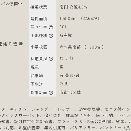
 バス停南中
南側 公道4.5m
接道状況
108.06㎡ （32.68坪）
建物面積
60%
建ぺい率
所有権
土地権利
建て 造 地
六ツ美南部 （ 1700m ）
小学校区
なし 無
私道負担
空
現況
有 普通2台
駐車場
公共
下水道
市街化区域
都市計画
ンターキッチン、シャンプードレッサー、浴室乾燥機、モニタ付イン
ークインクローゼット、追い焚き、駐車場２台分、床下収納、トイレ
通知書、設計住宅性能評価書、フラット３５・S適合証明書、省エネ
５Sに対応、地盤調査済、年内引渡可、バリアフリー、パントリー（食