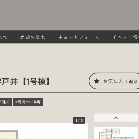
流れ
売却の流れ
中古＋リフォーム
イベント情
戸井【1号棟】
お気に入り追加
戸建て
#岡崎市中島町
1
/6