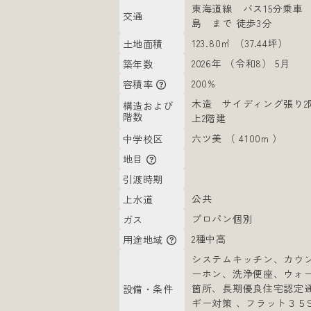
東海道線 バス15分乗車
交通
島 まで 徒歩3分
123.80㎡ （37.44坪）
土地面積
2026年 （令和8） 5月
築年数
200%
容積率
木造 サイディング張り2階
構造および
階数
上2階建
六ツ美 （ 4100m ）
中学校区
地目
引渡時期
公共
上水道
プロパン個別
ガス
2種中高
用途地域
システムキッチン、カウ
ーホン、洗浄便座、ウォ
箇所、長期優良住宅認定
設備・条件
ギー対策 、フラット３