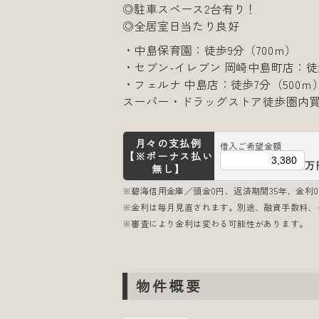
◎駐車スペース2台有り！
◎全居室日当たり良好
・中島保育園：徒歩9分（700ｍ）
・セブン-イレブン 岡崎中島町店：徒歩
・フェルナ 中島店：徒歩7分（500ｍ
スーパー・ドラッグストア徒歩圏内
月々の支払例
借入ご希望金額
【※ボーナス払い
万
無し】
※碧海信用金庫／頭金0円、返済期間35年、金利0.
※金利は毎月見直されます。別途、融資手数料、
※審査により金利は変わる可能性があります。
物件概要