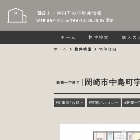
岡崎市・幸田町の
不動産情報
894
199
2026.08.06
更新
WEB
件
店頭
件
ホーム
物件検索
購入の
ホーム
物件検索
物件詳細
岡崎市中島町字
新築一戸建て
#駐車場2台以上
#南面バルコニー
#新築一