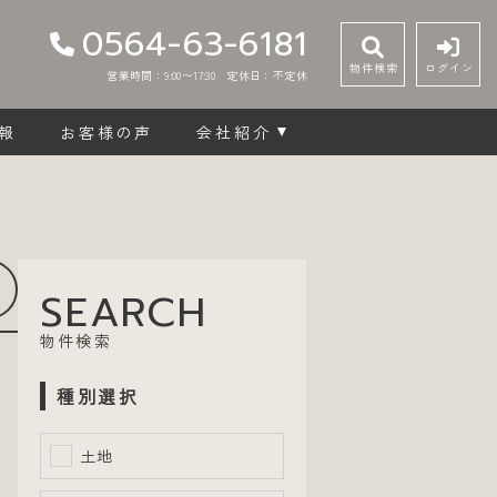
0564-63-6181
物件検索
ログイン
営業時間：9:00〜17:30
定休日：不定休
報
お客様の声
会社紹介
SEARCH
物件検索
種別選択
土地