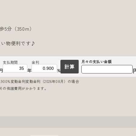
5分（350ｍ）
）
買い物便利です♪
月々の
支払い金額
支払期間
金利
計算
円
年
%
900%変動金利変動金利（2026年08月）の場合
その他諸費用がかかります。