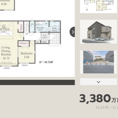
3,380
万
32.68坪
4L