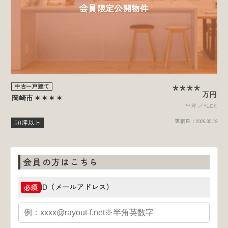
会員限定公開物件
****
中古一戸建て
万円
岡崎市＊＊＊＊
**坪
*LDK
更新日：
2026.05.18
50坪以上
会員の方はこちら
ID（メールアドレス）
必須