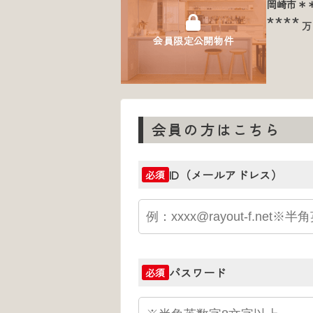
岡崎市＊
****
万
会員限定公開物件
会員の方はこちら
ID（メールアドレス）
必須
パスワード
必須