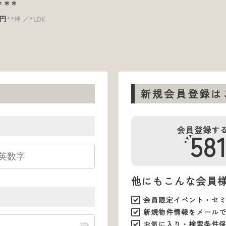
＊＊＊
円
**坪
*LDK
新規会員登録は
会員登録す
58
他にもこんな会員
会員限定イベント・セ
新規物件情報をメール
お気に入り・検索条件