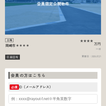
会員限定公開物件
****
土地
万円
岡崎市＊＊＊＊
**坪
更新日：
2026.07.21
区画図有
会員の方はこちら
ID（メールアドレス）
必須