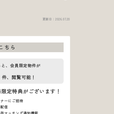
更新日：
2026.07.20
こちら
ると、会員限定物件が
7
件、
閲覧可能！
様限定特典がございます！
ミナーにご招待
で配信
保存マッチング通知機能