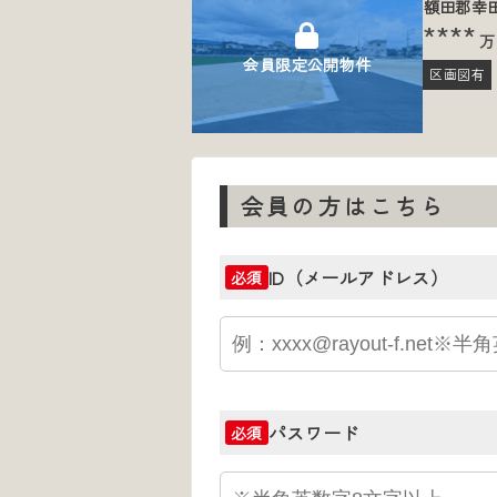
額田郡幸
****
万
会員限定公開物件
区画図有
会員の方はこちら
ID（メールアドレス）
必須
パスワード
必須