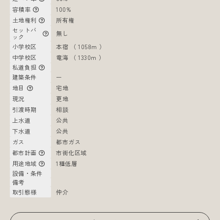
容積率
100%
土地権利
所有権
セットバ
無し
ック
小学校区
本宿 （ 1058m ）
中学校区
竜海 （ 1330m ）
私道負担
建築条件
ー
地目
宅地
現況
更地
引渡時期
相談
上水道
公共
下水道
公共
ガス
都市ガス
都市計画
市街化区域
用途地域
1種低層
設備・条件
備考
取引態様
仲介