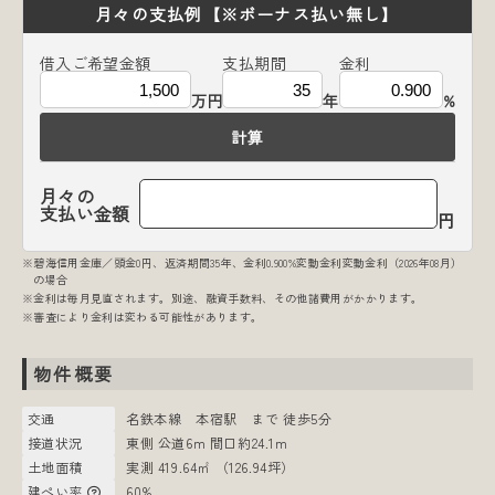
月々の支払例
【※ボーナス払い無し】
借入ご希望金額
支払期間
金利
万円
年
%
計算
月々の
支払い金額
円
※碧海信用金庫／頭金0円、返済期間35年、金利0.900%変動金利変動金利（2026年08月）
の場合
※金利は毎月見直されます。別途、融資手数料、その他諸費用がかかります。
※審査により金利は変わる可能性があります。
物件概要
交通
名鉄本線 本宿駅 まで 徒歩5分
接道状況
東側 公道6m 間口約24.1m
土地面積
実測 419.64㎡ （126.94坪）
建ぺい率
60%