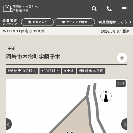
岡崎市・幸田町の
不動産情報
会員限定
会員登録はこちら
お気に入り
マッチング物件
コンテンツ
WEB
901
件
店頭
199
件
2026.08.07
更新
土地
岡崎市本宿町字梨子木
#駅徒歩10分以内
#50坪以上
#土地
#岡崎市本宿町
1
/4