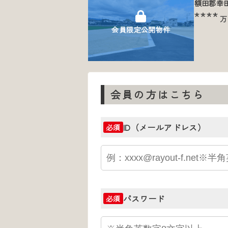
額田郡幸
****
万
会員限定公開物件
会員の方はこちら
ID（メールアドレス）
必須
パスワード
必須