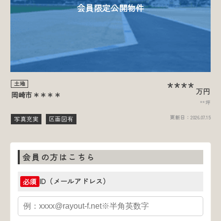
会員限定公開物件
****
土地
万円
岡崎市＊＊＊＊
**坪
更新日：
2026.07.15
写真充実
区画図有
会員の方はこちら
ID（メールアドレス）
必須