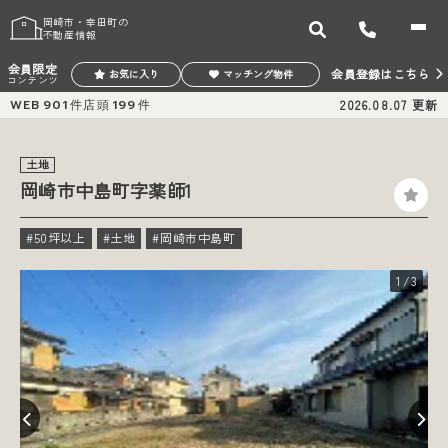
岡崎市・幸田町の
不動産情報
会員限定
会員登録はこちら
お気に入り
マッチング物件
コンテンツ
WEB
901
件
店頭
199
件
2026.08.07
更新
土地
岡崎市中島町字薬師1
#50坪以上
#土地
#岡崎市中島町
1
/3