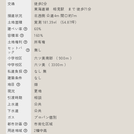
交通
徒歩2分
東海道線 相見駅 まで 徒歩71分
接道状況
北西側 公道4m 間口約7m
土地面積
実測 181.39㎡ （54.87坪）
建ぺい率
60%
容積率
160%
土地権利
所有権
セットバ
無し
ック
小学校区
六ツ美南部 （ 900m ）
中学校区
六ツ美 （ 3300m ）
私道負担
なし 無
建築条件
なし
地目
畑
現況
更地
引渡時期
相談
上水道
公共
下水道
公共
ガス
プロパン個別
都市計画
市街化区域
用途地域
2種中高