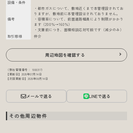
設備・条件
・都市ガスについて、敷地近くまで本管埋設されてお
りますが、敷地前に本管埋設はされておりません。
備考
・容積率について、前面道路幅員により制限がかかり
ます（200％→160％）
・文筆前につき、面積相談応対可能です（減少のみ）
取引態様
仲介
周辺地図を確認する
（弊社管理番号： 1000317）
【更新日】2026年07月14日
【次回更新日】2026年08月14日
メールで送る
LINEで送る
その他周辺物件