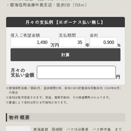
・碧海信用金庫中島支店：徒歩2分（158ｍ）
月々の支払例
【※ボーナス払い無し】
借入ご希望金額
支払期間
金利
万円
年
%
計算
月々の
支払い金額
円
※碧海信用金庫／頭金0円、返済期間35年、金利0.900%変動金利変動金利（2026年08月）
の場合
※金利は毎月見直されます。別途、融資手数料、その他諸費用がかかります。
※審査により金利は変わる可能性があります。
物件概要
東海道線 岡崎駅 バス18分乗車 バス停中島 まで