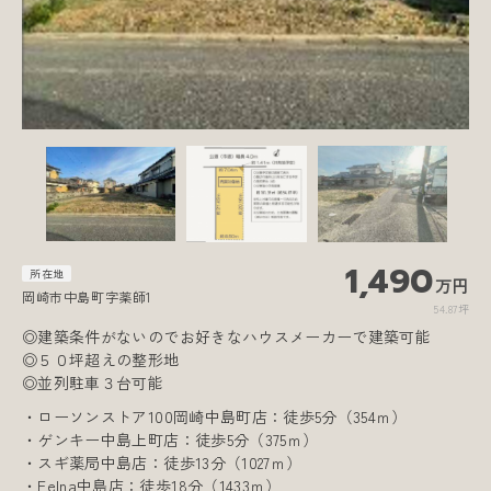
【
1,490
所在地
万円
岡崎市中島町字薬師1
54.87坪
◎建築条件がないのでお好きなハウスメーカーで建築可能
◎５０坪超えの整形地
◎並列駐車３台可能
・ローソンストア100岡崎中島町店：徒歩5分（354ｍ）
・ゲンキー中島上町店：徒歩5分（375ｍ）
・スギ薬局中島店：徒歩13分（1027ｍ）
・Felna中島店：徒歩18分（1433ｍ）