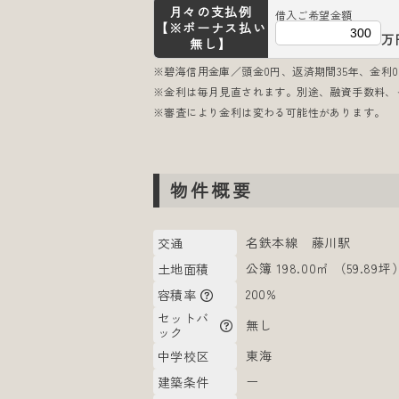
月々の支払例
借入ご希望金額
【※ボーナス払い
万
無し】
※碧海信用金庫／頭金0円、返済期間35年、金利0.
※金利は毎月見直されます。別途、融資手数料、
※審査により金利は変わる可能性があります。
物件概要
名鉄本線 藤川駅
交通
公簿 198.00㎡ （59.89坪
土地面積
200%
容積率
セットバ
無し
ック
東海
中学校区
ー
建築条件