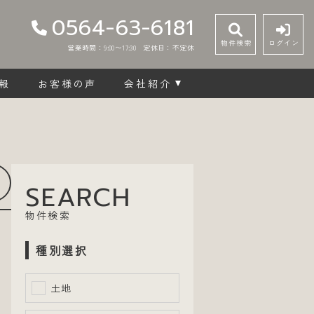
0564-63-6181
物件検索
ログイン
営業時間：9:00〜17:30
定休日：不定休
報
お客様の声
会社紹介
SEARCH
物件検索
種別選択
土地