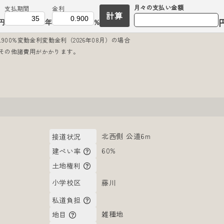
月々の
支払い金額
支払期間
金利
計算
円
年
%
900%変動金利変動金利（2026年08月）の場合
その他諸費用がかかります。
北西側 公道6m
接道状況
）
60%
建ぺい率
土地権利
藤川
小学校区
私道負担
雑種地
地目