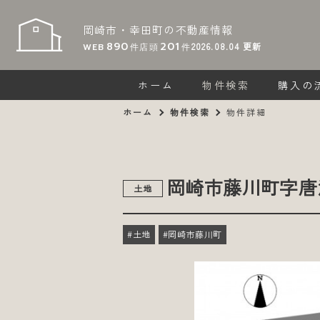
岡崎市・幸田町の
不動産情報
890
201
2026.08.04
更新
WEB
件
店頭
件
ホーム
物件検索
購入の
ホーム
物件検索
物件詳細
岡崎市藤川町字唐
土地
#土地
#岡崎市藤川町