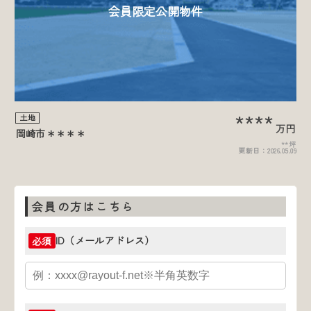
会員限定公開物件
****
土地
万円
岡崎市＊＊＊＊
**坪
更新日：
2026.05.09
会員の方はこちら
ID（メールアドレス）
必須