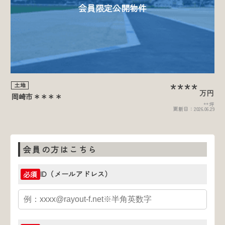
会員限定公開物件
****
土地
万円
岡崎市＊＊＊＊
**坪
更新日：
2026.06.29
会員の方はこちら
ID（メールアドレス）
必須